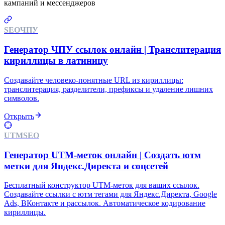
кампаний и мессенджеров
SEO
ЧПУ
Генератор ЧПУ ссылок онлайн | Транслитерация
кириллицы в латиницу
Создавайте человеко-понятные URL из кириллицы:
транслитерация, разделители, префиксы и удаление лишних
символов.
Открыть
UTM
SEO
Генератор UTM-меток онлайн | Создать ютм
метки для Яндекс.Директа и соцсетей
Бесплатный конструктор UTM-меток для ваших ссылок.
Создавайте ссылки с ютм тегами для Яндекс.Директа, Google
Ads, ВКонтакте и рассылок. Автоматическое кодирование
кириллицы.