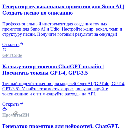
Генератор музыкальных промптов для Suno AI |
Создать песню по описанию
Профессиональный инструмент для создания точных
промптов для Suno AI и Udio. Настройте жанр, вокал, темп и
структуру песни. Получите готовый результат за секунды!
Открыть
GPT
Code
Калькулятор токенов ChatGPT онлайн |
Посчитать токены GPT-4, GPT-3.5
Точный подсчёт токенов для моделей OpenAI (GPT-4o, GPT-4,
GPT-3.5). Узнайте стоимость запроса, визуализируйте
токенизацию и оптимизируйте расходы на API.
Открыть
Промпты
ИИ
Генератор промптов для нейросетей, ChatGPT,