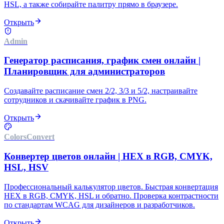
HSL, а также собирайте палитру прямо в браузере.
Открыть
Admin
Генератор расписания, график смен онлайн |
Планировщик для администраторов
Создавайте расписание смен 2/2, 3/3 и 5/2, настраивайте
сотрудников и скачивайте график в PNG.
Открыть
Colors
Convert
Конвертер цветов онлайн | HEX в RGB, CMYK,
HSL, HSV
Профессиональный калькулятор цветов. Быстрая конвертация
HEX в RGB, CMYK, HSL и обратно. Проверка контрастности
по стандартам WCAG для дизайнеров и разработчиков.
Открыть