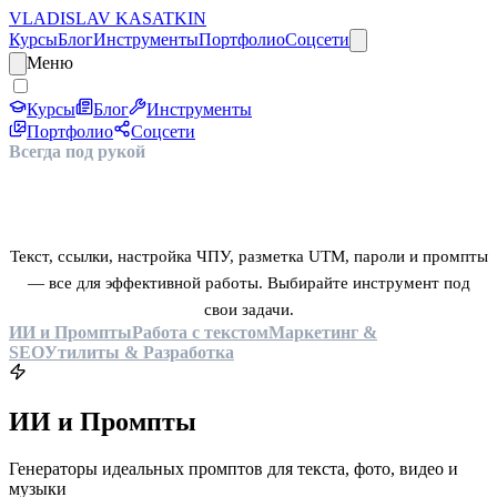
VLADISLAV KASATKIN
Курсы
Блог
Инструменты
Портфолио
Соцсети
Меню
Курсы
Блог
Инструменты
Портфолио
Соцсети
Всегда под рукой
ИНСТРУМЕНТАРИЙ
Текст, ссылки, настройка ЧПУ, разметка UTM, пароли и промпты
— все для эффективной работы. Выбирайте инструмент под
свои задачи.
ИИ и Промпты
Работа с текстом
Маркетинг &
SEO
Утилиты & Разработка
ИИ и Промпты
Генераторы идеальных промптов для текста, фото, видео и
музыки