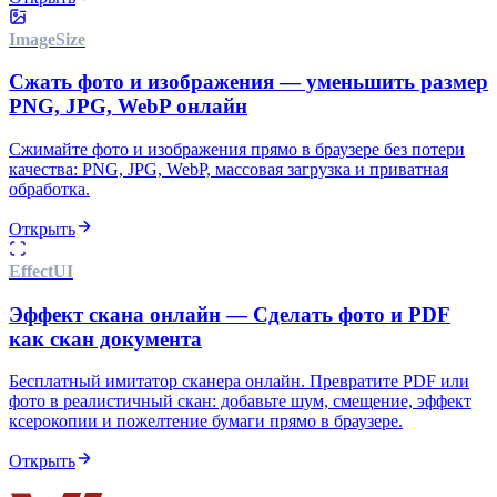
Image
Size
Сжать фото и изображения — уменьшить размер
PNG, JPG, WebP онлайн
Сжимайте фото и изображения прямо в браузере без потери
качества: PNG, JPG, WebP, массовая загрузка и приватная
обработка.
Открыть
Effect
UI
Эффект скана онлайн — Сделать фото и PDF
как скан документа
Бесплатный имитатор сканера онлайн. Превратите PDF или
фото в реалистичный скан: добавьте шум, смещение, эффект
ксерокопии и пожелтение бумаги прямо в браузере.
Открыть