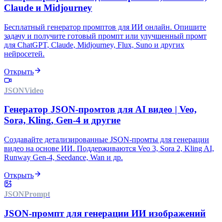
Claude и Midjourney
Бесплатный генератор промптов для ИИ онлайн. Опишите
задачу и получите готовый промпт или улучшенный промт
для ChatGPT, Claude, Midjourney, Flux, Suno и других
нейросетей.
Открыть
JSON
Video
Генератор JSON-промтов для AI видео | Veo,
Sora, Kling, Gen-4 и другие
Создавайте детализированные JSON-промты для генерации
видео на основе ИИ. Поддерживаются Veo 3, Sora 2, Kling AI,
Runway Gen-4, Seedance, Wan и др.
Открыть
JSON
Prompt
JSON-промпт для генерации ИИ изображений