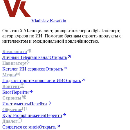
Vladislav Kasatkin
Опытный AI-специалист, prompt-инженер и digital-эксперт,
автор курсов по ИИ. Помогаю брендам строить продукты с
интеллектом и эмоциональной вовлечённостью.
Комьюнити
Личный Telegram канал
Открыть
Навигатор
Каталог ИИ сервисов
Открыть
Медиа
Подкаст про технологии и ИИ
Открыть
Контент
Блог
Перейти
Сервисы
Инструменты
Перейти
Обучение
Курс Prompt инженер
Перейти
Диалог
Связаться со мной
Открыть