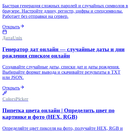
Быстрая генерация сложных паролей и случайных символов в
браузере. Настройте длину, регистр, цифры и спецсимволы.
Работает без отправки на сервер.
Открыть
Дата
Unix
Генератор дат онлайн — случайные даты и дни
рождения списком онлайн
Создавайте случайные даты, списки дат и даты рождения.
Выбирайте формат вывода и скачивайте результаты в TXT
или JSON.
Открыть
Colors
Picker
Пипетка цвета онлайн | Определить цвет по
картинке и фото (HEX, RGB)
Определяйте цвет пикселя на фото, получайте HEX, RGB и