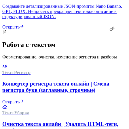
Создавайте детализированные JSON-промпты Nano Banano,
GPT, FLUX. Нейросеть превращает текстовое описание в
структурированный JSON.
Открыть
Работа с текстом
Форматирование, очистка, изменение регистра и разборы
Текст
Регистр
Конвертер регистра текста онлайн | Смена
регистра букв (заглавные, строчные)
Открыть
Текст
Уборка
Очистка текста онлайн | Удалить HTML-теги,