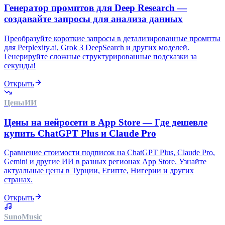
Генератор промптов для Deep Research —
создавайте запросы для анализа данных
Преобразуйте короткие запросы в детализированные промпты
для Perplexity.ai, Grok 3 DeepSearch и других моделей.
Генерируйте сложные структурированные подсказки за
секунды!
Открыть
Цены
ИИ
Цены на нейросети в App Store — Где дешевле
купить ChatGPT Plus и Claude Pro
Сравнение стоимости подписок на ChatGPT Plus, Claude Pro,
Gemini и другие ИИ в разных регионах App Store. Узнайте
актуальные цены в Турции, Египте, Нигерии и других
странах.
Открыть
Suno
Music