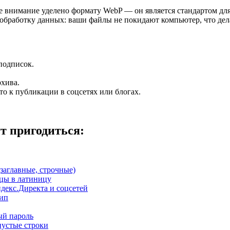
е внимание уделено формату WebP — он является стандартом для
обработку данных: ваши файлы не покидают компьютер, что дела
подписок.
рхива.
о к публикации в соцсетях или блогах.
т пригодиться:
(заглавные, строчные)
цы в латиницу
декс.Директа и соцсетей
тип
ый пароль
пустые строки