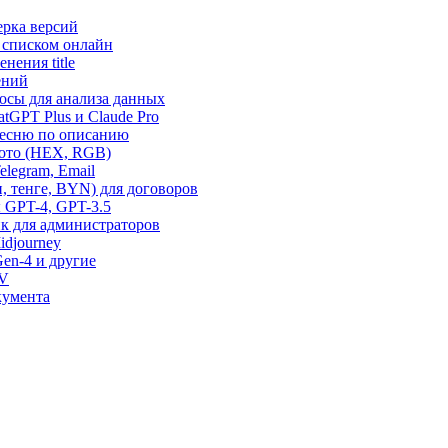
ерка версий
 списком онлайн
нения title
ений
росы для анализа данных
tGPT Plus и Claude Pro
 песню по описанию
фото (HEX, RGB)
elegram, Email
, тенге, BYN) для договоров
 GPT-4, GPT-3.5
ик для администраторов
idjourney
Gen-4 и другие
SV
кумента