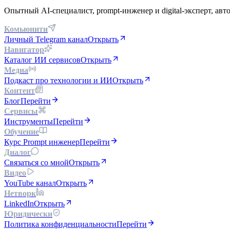
Опытный AI-специалист, prompt-инженер и digital-эксперт, а
Комьюнити
Личный Telegram канал
Открыть
Навигатор
Каталог ИИ сервисов
Открыть
Медиа
Подкаст про технологии и ИИ
Открыть
Контент
Блог
Перейти
Сервисы
Инструменты
Перейти
Обучение
Курс Prompt инженер
Перейти
Диалог
Связаться со мной
Открыть
Видео
YouTube канал
Открыть
Нетворк
LinkedIn
Открыть
Юридически
Политика конфиденциальности
Перейти