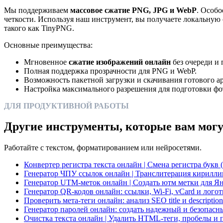
Мы поддерживаем
массовое сжатие PNG, JPG и WebP
. Особо
четкости. Используя наш инструмент, вы получаете локальную 
такого как TinyPNG.
Основные преимущества:
Мгновенное
сжатие изображений онлайн
без очереди и 
Полная поддержка прозрачности для PNG и WebP.
Возможность пакетной загрузки и скачивания готового а
Настройка максимального разрешения для подготовки фот
ДЛЯ ПРОДУКТИВНОЙ РАБОТЫ
Другие инструменты, которые вам могу
Работайте с текстом, форматированием или нейросетями.
Конвертер регистра текста онлайн | Смена регистра букв 
Генератор ЧПУ ссылок онлайн | Транслитерация кирилли
Генератор UTM-меток онлайн | Создать ютм метки для Ян
Генератор QR-кодов онлайн: ссылки, Wi‑Fi, vCard и лого
Проверить мета-теги онлайн: анализ SEO title и description
Генератор паролей онлайн: создать надежный и безопасн
Очистка текста онлайн | Удалить HTML-теги, пробелы и 