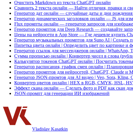
Очистить Markdown из текста ChatGPT онлайн
Сравнить 2 текста онлайн — Найти отличия, правки и св
Генератор дат онлайн — случайные даты и дни рождения
Генератор динамических заголовков онлайн — JS для изме
Flux промпты онлайн — генератор запросов для изображ
Генератор промптов для Deep Research — создавайте зап
Цены на нейросети в App Store — Где дешевле купить Cha
Генератор музыкальных промптов для Suno AI | Создать
Пипетка цвета онлайн | Определить цвет по картинке и 
Генератор ссылок для мессенджеров онлайн | WhatsApp, T
Сумма прописью онлайн | Конвертер чисел в слова (рубли
Калькулятор токенов ChatGPT онлайн | Посчитать токены
Генератор расписания, график смен онлайн | Планировщ
Генератор промптов для нейросетей, ChatGPT, Claude и M
Генератор JSON-промтов для AI видео | Veo, Sora, Kling, 
Конвертер цветов онлайн | HEX в RGB, CMYK, HSL, H
Эффект скана онлайн — Сделать фото и PDF как скан до
JSON-промпт для генерации ИИ изображений
Vladislav Kasatkin