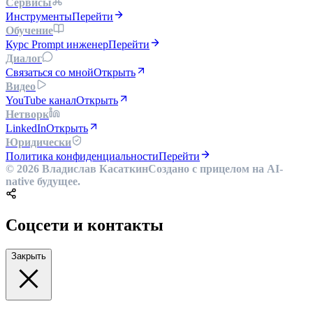
Сервисы
Инструменты
Перейти
Обучение
Курс Prompt инженер
Перейти
Диалог
Связаться со мной
Открыть
Видео
YouTube канал
Открыть
Нетворк
LinkedIn
Открыть
Юридически
Политика конфиденциальности
Перейти
© 2026 Владислав Касаткин
Создано с прицелом на AI-
native будущее.
Соцсети и контакты
Закрыть