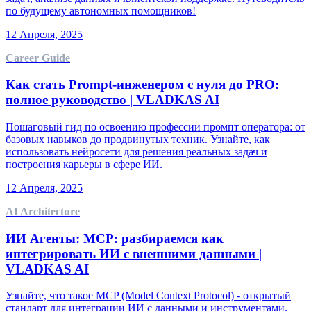
по будущему автономных помощников!
12 Апреля, 2025
Career Guide
Как стать Prompt-инженером с нуля до PRO:
полное руководство | VLADKAS AI
Пошаговый гид по освоению профессии промпт оператора: от
базовых навыков до продвинутых техник. Узнайте, как
использовать нейросети для решения реальных задач и
построения карьеры в сфере ИИ.
12 Апреля, 2025
AI Architecture
ИИ Агенты: MCP: разбираемся как
интегрировать ИИ с внешними данными |
VLADKAS AI
Узнайте, что такое MCP (Model Context Protocol) - открытый
стандарт для интеграции ИИ с данными и инструментами.