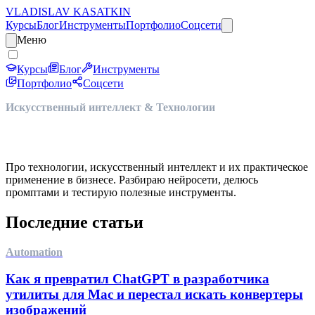
VLADISLAV KASATKIN
Курсы
Блог
Инструменты
Портфолио
Соцсети
Меню
Курсы
Блог
Инструменты
Портфолио
Соцсети
Искусственный интеллект & Технологии
Блог про AI и digital
Про технологии, искусственный интеллект и их практическое
применение в бизнесе. Разбираю нейросети, делюсь
промптами и тестирую полезные инструменты.
Последние статьи
Automation
Как я превратил ChatGPT в разработчика
утилиты для Mac и перестал искать конвертеры
изображений