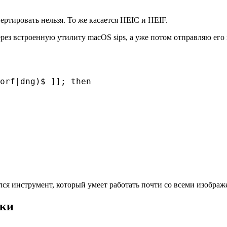
ировать нельзя. То же касается HEIC и HEIF.
ез встроенную утилиту macOS sips, а уже потом отправляю его 
orf|dng)$ ]]; then

ся инструмент, который умеет работать почти со всеми изображ
пки