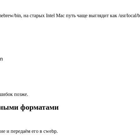
rew/bin, на старых Intel Mac путь чаще выглядит как /usr/local/
n

ошибок позже.
азными форматами
е и передаём его в cwebp.