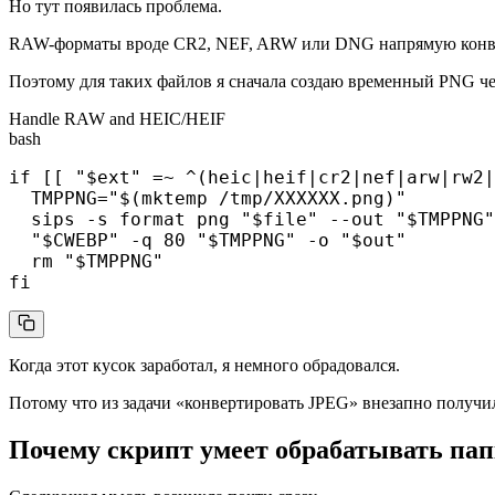
Но тут появилась проблема.
RAW-форматы вроде CR2, NEF, ARW или DNG напрямую конверт
Поэтому для таких файлов я сначала создаю временный PNG чер
Handle RAW and HEIC/HEIF
bash
if [[ "$ext" =~ ^(heic|heif|cr2|nef|arw|rw2|
  TMPPNG="$(mktemp /tmp/XXXXXX.png)"

  sips -s format png "$file" --out "$TMPPNG"

  "$CWEBP" -q 80 "$TMPPNG" -o "$out"

  rm "$TMPPNG"

fi
Когда этот кусок заработал, я немного обрадовался.
Потому что из задачи «конвертировать JPEG» внезапно получил
Почему скрипт умеет обрабатывать па