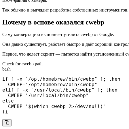
RAW-файлы с камеры.
Так обычно и выглядит разработка собственных инструментов.
Почему в основе оказался cwebp
Саму конвертацию выполняет утилита cwebp от Google.
Она давно существует, работает быстро и даёт хороший контро
Первое, что делает скрипт — пытается найти установленный cw
Check for cwebp path
bash
if [ -x "/opt/homebrew/bin/cwebp" ]; then

  CWEBP="/opt/homebrew/bin/cwebp"

elif [ -x "/usr/local/bin/cwebp" ]; then

  CWEBP="/usr/local/bin/cwebp"

else

  CWEBP="$(which cwebp 2>/dev/null)"

fi