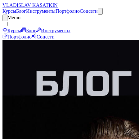
VLADISLAV KASATKIN
Курсы
Блог
Инструменты
Портфолио
Соцсети
Меню
Курсы
Блог
Инструменты
Портфолио
Соцсети