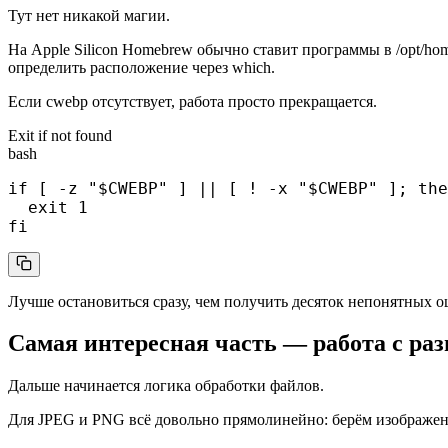
Тут нет никакой магии.
На Apple Silicon Homebrew обычно ставит программы в /opt/homeb
определить расположение через which.
Если cwebp отсутствует, работа просто прекращается.
Exit if not found
bash
if [ -z "$CWEBP" ] || [ ! -x "$CWEBP" ]; the
  exit 1

fi
Лучше остановиться сразу, чем получить десяток непонятных 
Самая интересная часть — работа с р
Дальше начинается логика обработки файлов.
Для JPEG и PNG всё довольно прямолинейно: берём изображени