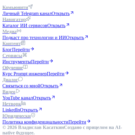
Комьюнити
Личный Telegram канал
Открыть
Навигатор
Каталог ИИ сервисов
Открыть
Медиа
Подкаст про технологии и ИИ
Открыть
Контент
Блог
Перейти
Сервисы
Инструменты
Перейти
Обучение
Курс Prompt инженер
Перейти
Диалог
Связаться со мной
Открыть
Видео
YouTube канал
Открыть
Нетворк
LinkedIn
Открыть
Юридически
Политика конфиденциальности
Перейти
© 2026 Владислав Касаткин
Создано с прицелом на AI-
native будущее.