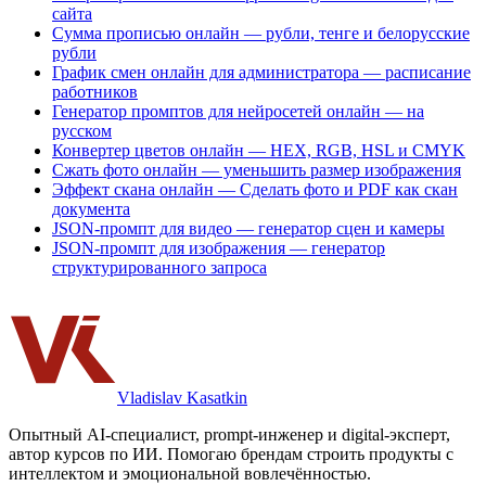
сайта
Сумма прописью онлайн — рубли, тенге и белорусские
рубли
График смен онлайн для администратора — расписание
работников
Генератор промптов для нейросетей онлайн — на
русском
Конвертер цветов онлайн — HEX, RGB, HSL и CMYK
Сжать фото онлайн — уменьшить размер изображения
Эффект скана онлайн — Сделать фото и PDF как скан
документа
JSON-промпт для видео — генератор сцен и камеры
JSON-промпт для изображения — генератор
структурированного запроса
Vladislav Kasatkin
Опытный AI-специалист, prompt-инженер и digital-эксперт,
автор курсов по ИИ. Помогаю брендам строить продукты с
интеллектом и эмоциональной вовлечённостью.