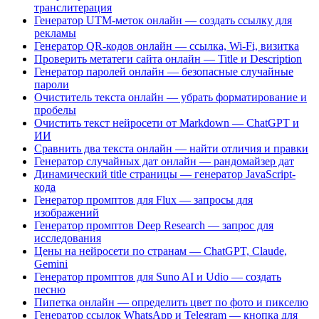
транслитерация
Генератор UTM-меток онлайн — создать ссылку для
рекламы
Генератор QR-кодов онлайн — ссылка, Wi‑Fi, визитка
Проверить метатеги сайта онлайн — Title и Description
Генератор паролей онлайн — безопасные случайные
пароли
Очиститель текста онлайн — убрать форматирование и
пробелы
Очистить текст нейросети от Markdown — ChatGPT и
ИИ
Сравнить два текста онлайн — найти отличия и правки
Генератор случайных дат онлайн — рандомайзер дат
Динамический title страницы — генератор JavaScript-
кода
Генератор промптов для Flux — запросы для
изображений
Генератор промптов Deep Research — запрос для
исследования
Цены на нейросети по странам — ChatGPT, Claude,
Gemini
Генератор промптов для Suno AI и Udio — создать
песню
Пипетка онлайн — определить цвет по фото и пикселю
Генератор ссылок WhatsApp и Telegram — кнопка для