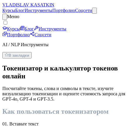
VLADISLAV KASATKIN
Курсы
Блог
Инструменты
Портфолио
Соцсети
Меню
Курсы
Блог
Инструменты
Портфолио
Соцсети
AI / NLP Инструменты
В закладки
Токенизатор и калькулятор токенов
онлайн
Посчитайте токены, слова и символы в тексте, изучите
визуализацию токенизации и оцените стоимость запроса для
GPT-4o, GPT-4 и GPT-3.5.
Как пользоваться токенизатором
01. Вставьте текст